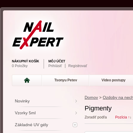
NÁKUPNÝ KOŠÍK
MÔJ ÚČET
0 Položky
Prihlásiť
Registrovať
Tsonyu Petev
Video postupy
Domov
>
Ozdoby na nech
Novinky
Pigmenty
Vzorky 5ml
Zoradiť podľa
Pozícia ↑
↓
Základné UV gély