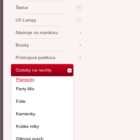
Štetce
UV Lampy
Nástroje na manikúru
Brúsky
Prístrojová pedikúra
Ozdoby na nechty
Pigmenty
Party Mix
Fólie
Kamienky
Krátke nitky
Glitrový prach