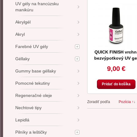
UV gély na francúzsku
manikúru
Akrylgél
Akryl
Farebné UV gély
QUICK FINISH vrchn
bezvýpotkový UV ge
Géllaky
10ml
9,00 €
Gummy base géllaky
Pomocné tekutiny
Pridať do košíka
Regeneračné oleje
Zoradiť podľa
Pozícia ↑
↓
Nechtové tipy
Lepidlá
Pilníky a leštičky