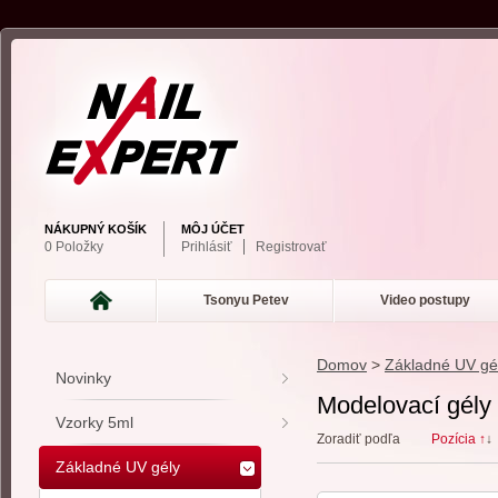
NÁKUPNÝ KOŠÍK
MÔJ ÚČET
0 Položky
Prihlásiť
Registrovať
Tsonyu Petev
Video postupy
Domov
>
Základné UV gé
Novinky
Modelovací gély
Vzorky 5ml
Zoradiť podľa
Pozícia ↑
↓
Základné UV gély