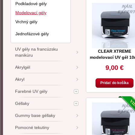
Podkladové gély
Modelovací gély
Vrchný gély
Jednofázové gély
UV gély na francúzsku
CLEAR XTREME
manikúru
modelovací UV gél 10
9,00 €
Akrylgél
Akryl
Pridať do košíka
Farebné UV gély
Géllaky
Gummy base géllaky
Pomocné tekutiny