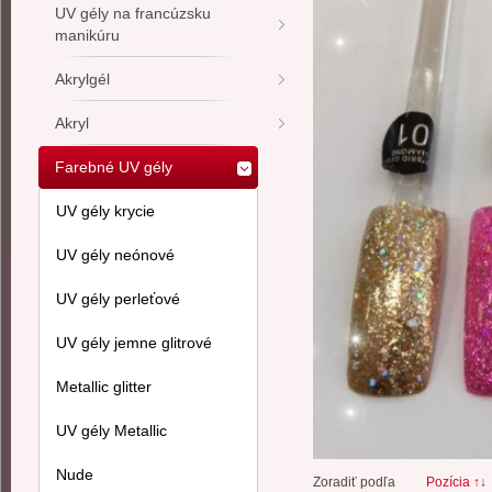
UV gély na francúzsku
manikúru
Akrylgél
Akryl
Farebné UV gély
UV gély krycie
UV gély neónové
UV gély perleťové
UV gély jemne glitrové
Metallic glitter
UV gély Metallic
Nude
Zoradiť podľa
Pozícia ↑
↓