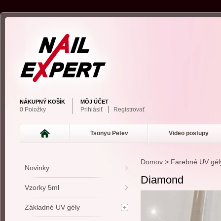
NÁKUPNÝ KOŠÍK
MÔJ ÚČET
0 Položky
Prihlásiť
Registrovať
Tsonyu Petev
Video postupy
Domov
>
Farebné UV gél
Novinky
Diamond
Vzorky 5ml
Základné UV gély