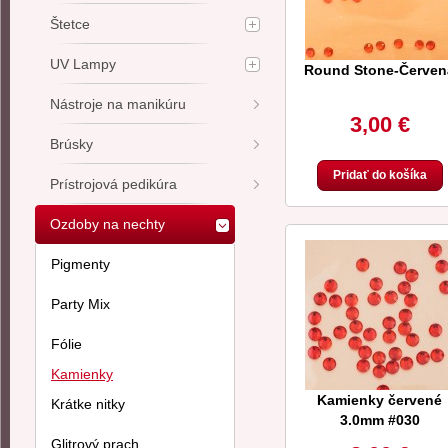
Štetce
UV Lampy
Round Stone-Červen
Nástroje na manikúru
3,00 €
Brúsky
Pridať do košíka
Prístrojová pedikúra
Ozdoby na nechty
Pigmenty
Party Mix
Fólie
Kamienky
Kamienky červené
Krátke nitky
3.0mm #030
Glitrový prach