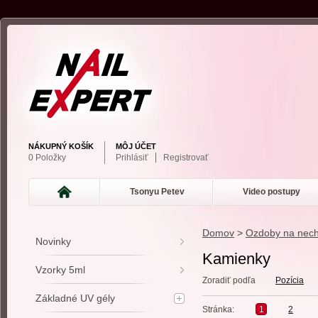
NÁKUPNÝ KOŠÍK
MÔJ ÚČET
0 Položky
Prihlásiť
Registrovať
Tsonyu Petev
Video postupy
Domov
>
Ozdoby na nech
Novinky
Kamienky
Vzorky 5ml
Zoradiť podľa
Pozícia
Základné UV gély
Stránka:
1
2