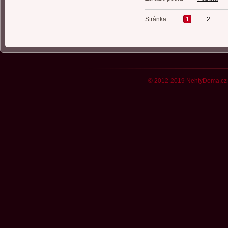
Stránka:
1
2
© 2012-2019 NehtyDoma.cz 