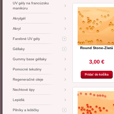
UV gély na francúzsku
manikúru
Akrylgél
Akryl
Farebné UV gély
Round Stone-Zlatá
Géllaky
Gummy base géllaky
3,00 €
Pomocné tekutiny
Pridať do košíka
Regeneračné oleje
Nechtové tipy
Lepidlá
Pilníky a leštičky