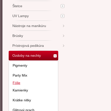
Štetce
UV Lampy
Nástroje na manikúru
Brúsky
Prístrojová pedikúra
Ozdoby na nechty
Pigmenty
Party Mix
Fólie
Kamienky
Krátke nitky
Glitrový prach