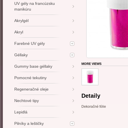
UV gély na francúzsku
manikúru
Akrylgél
Akryl
Farebné UV gély
Géllaky
MORE VIEWS
Gummy base géllaky
Pomocné tekutiny
Regeneračné oleje
Detaily
Nechtové tipy
Dekoračné fólie
Lepidlá
Pilníky a leštičky