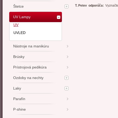
T. Petev odporúča:
Vyznačte 
Štetce
UV Lampy
UV
UVLED
Nástroje na manikúru
Brúsky
Prístrojová pedikúra
Ozdoby na nechty
Laky
Parafín
P-shine