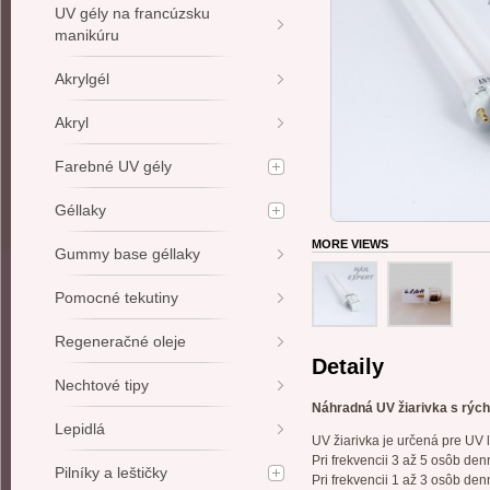
UV gély na francúzsku
manikúru
Akrylgél
Akryl
Farebné UV gély
Géllaky
MORE VIEWS
Gummy base géllaky
Pomocné tekutiny
Regeneračné oleje
Detaily
Nechtové tipy
Náhradná UV žiarivka s rýc
Lepidlá
UV žiarivka je určená pre UV l
Pri frekvencii 3 až 5 osôb de
Pilníky a leštičky
Pri frekvencii 1 až 3 osôb de