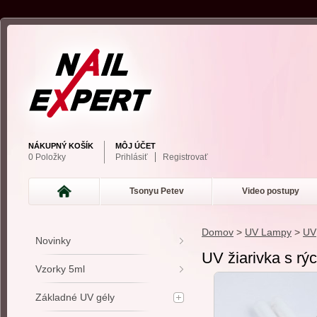
NÁKUPNÝ KOŠÍK
MÔJ ÚČET
0 Položky
Prihlásiť
Registrovať
Tsonyu Petev
Video postupy
Domov
>
UV Lampy
>
UV
Novinky
UV žiarivka s rý
Vzorky 5ml
Základné UV gély