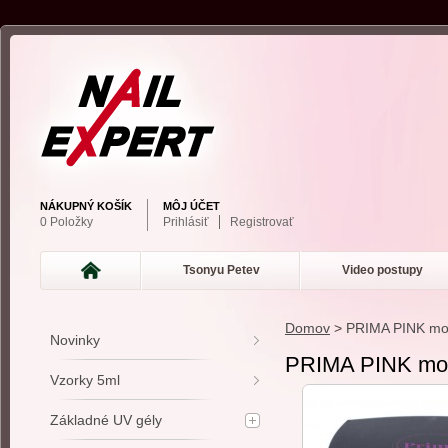
NÁKUPNÝ KOŠÍK
MÔJ ÚČET
0 Položky
Prihlásiť
Registrovať
Tsonyu Petev
Video postupy
Domov
>
PRIMA PINK mod
Novinky
PRIMA PINK mod
Vzorky 5ml
Základné UV gély