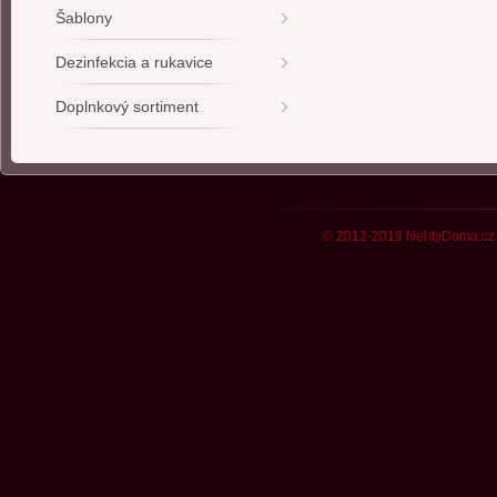
Šablony
Dezinfekcia a rukavice
Doplnkový sortiment
© 2012-2019 NehtyDoma.cz 