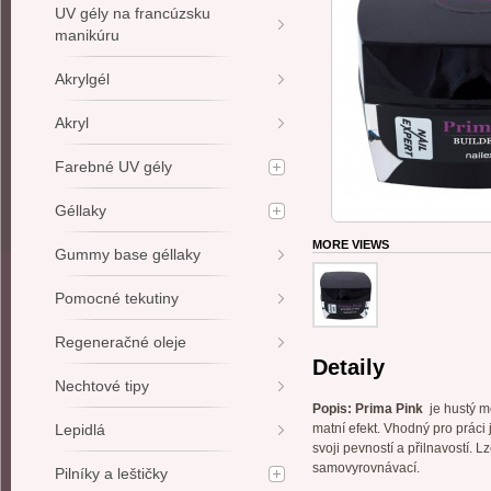
UV gély na francúzsku
manikúru
Akrylgél
Akryl
Farebné UV gély
Géllaky
MORE VIEWS
Gummy base géllaky
Pomocné tekutiny
Regeneračné oleje
Detaily
Nechtové tipy
Popis: Prima Pink
je hustý mo
Lepidlá
matní efekt. Vhodný pro práci
svoji pevností a přilnavostí.
samovyrovnávací.
Pilníky a leštičky