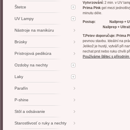
Vytvrzování:
2 min. v UV lam
Štetce
Prima Pink
gel mezi jednotli
minutu déle.
UV Lampy
Postup: Nailprep + Ultr
Nailprep + Ultr
Nástroje na manikúru
T.Petev doporučuje: Prima P
pevnou stavbu. Ideální na prá
Brúsky
Jelikož je hustý, vytváří při 
nechat prst nebo ruku chvíli p
Prístrojová pedikúra
Používáme štětec s přírodním
Ozdoby na nechty
Laky
Parafín
P-shine
Stôl a odsávanie
Starostlivosť o ruky a nechty