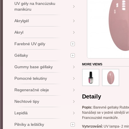
UV gély na francúzsku
manikúru
Akrylgél
Akryl
Farebné UV gély
Géllaky
MORE VIEWS
Gummy base géllaky
Pomocné tekutiny
Regeneračné oleje
Detaily
Nechtové tipy
Popis:
Barevné gellaky Rubber
Lepidlá
Nanášeji se v jedné silnější vr
Francouzské manikúře.
Pilníky a leštičky
Vytvrzování:
UV lampa- 2 min