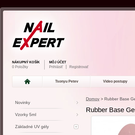
NÁKUPNÝ KOŠÍK
MÔJ ÚČET
0 Položky
Prihlásiť
Registrovať
Tsonyu Petev
Video postupy
Domov
>
Rubber Base Gel
Novinky
Rubber Base Gel
Vzorky 5ml
Základné UV gély