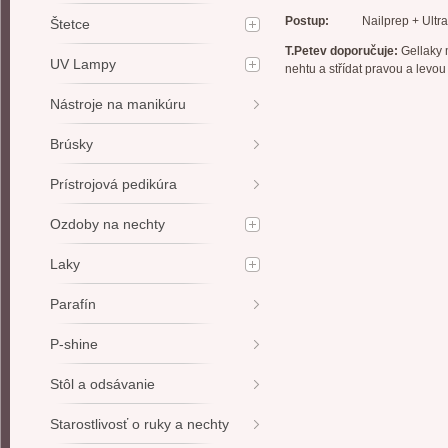
Postup:
Nailprep + Ultrabo
Štetce
T.Petev doporučuje:
Gellaky 
UV Lampy
nehtu a střídat pravou a levou
Nástroje na manikúru
Brúsky
Prístrojová pedikúra
Ozdoby na nechty
Laky
Parafín
P-shine
Stôl a odsávanie
Starostlivosť o ruky a nechty