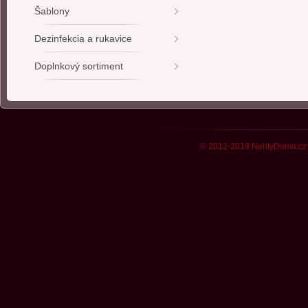
Šablony
Dezinfekcia a rukavice
Doplnkový sortiment
© 2012-2019 NehtyDoma.cz 