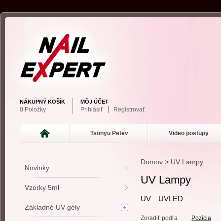
NÁKUPNÝ KOŠÍK
MÔJ ÚČET
0 Položky
Prihlásiť
Registrovať
Tsonyu Petev
Video postupy
Domov
>
UV Lampy
Novinky
UV Lampy
Vzorky 5ml
UV
UVLED
Základné UV gély
Zoradiť podľa
Pozícia