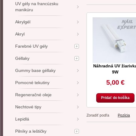
UV gély na francúzsku
manikúru
Akrylgél
Akryl
Farebné UV gély
Géllaky
Náhradná UV žiarivk
Gummy base géllaky
9W
5,00 €
Pomocné tekutiny
Regeneračné oleje
Pridať do košíka
Nechtové tipy
Zoradiť podľa
Pozícia
Lepidlá
Pilníky a leštičky